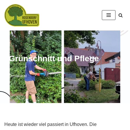
Zum
Inhalt
springen
Grünschnitt und Pflege
Ortsteilrat
Heute ist wieder viel passiert in Ufhoven. Die