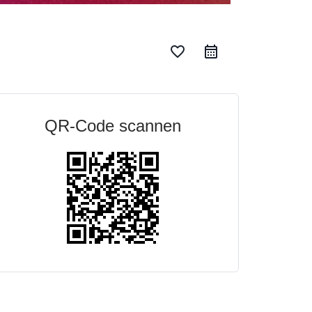
favorite_border
QR-Code scannen