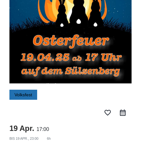
Volksfest
favorite_border
19 Apr.
17:00
BIS
19 APR., 23:00
6h