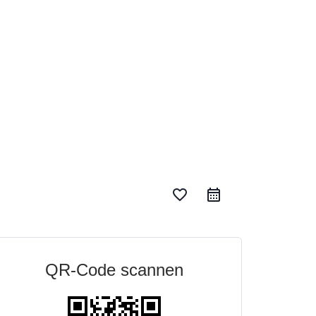
favorite_border
QR-Code scannen