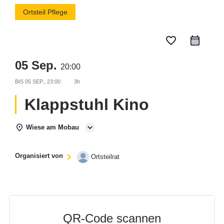
Ortsteil Pflege
favorite_border
05 Sep.
20:00
BIS
05 SEP., 23:00
3h
Klappstuhl Kino
Wiese am Mobau
Organisiert von
Ortsteilrat
QR-Code scannen