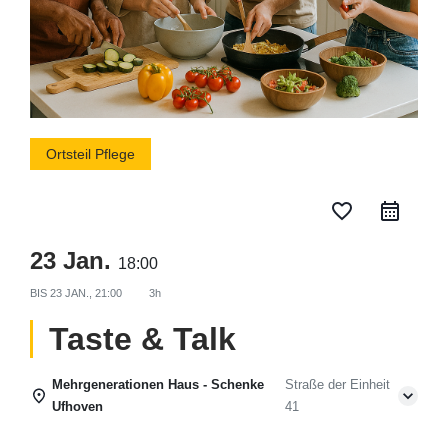
Ortsteil Pflege
favorite_border
23 Jan.
18:00
BIS
23 JAN., 21:00
3h
Taste & Talk
Mehrgenerationen Haus - Schenke
Straße der Einheit
Ufhoven
41