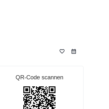
favorite_border
QR-Code scannen