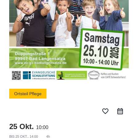
Ortsteil Pflege
favorite_border
25 Okt.
10:00
BIS
25 OKT., 14:00
4h