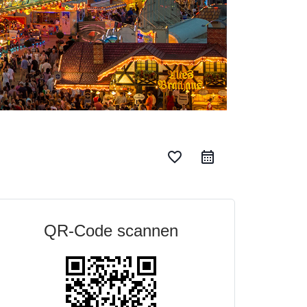
favorite_border
QR-Code scannen