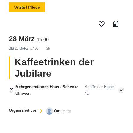
Ortsteil Pflege
favorite_border
28 März
15:00
BIS
28 MÄRZ, 17:00
2h
Kaffeetrinken der
Jubilare
Mehrgenerationen Haus - Schenke
Straße der Einheit
Ufhoven
41
Organisiert von
Ortsteilrat