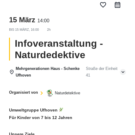
favorite_border
15 März
14:00
BIS
15 MÄRZ, 16:00
2h
Infoveranstaltung -
Naturdedektive
Mehrgenerationen Haus - Schenke
Straße der Einheit
Ufhoven
41
Organisiert von
Naturdetektive
Umweltgruppe Ufhoven
Für Kinder von 7 bis 12 Jahren
Unsere Ziele