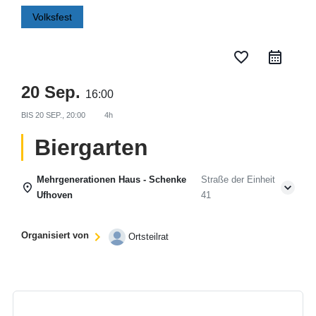
Volksfest
favorite_border
20 Sep.
16:00
BIS
20 SEP., 20:00
4h
Biergarten
Mehrgenerationen Haus - Schenke
Straße der Einheit
Ufhoven
41
Organisiert von
Ortsteilrat