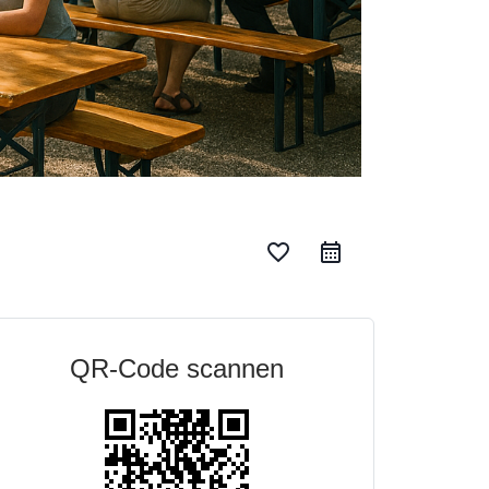
favorite_border
QR-Code scannen