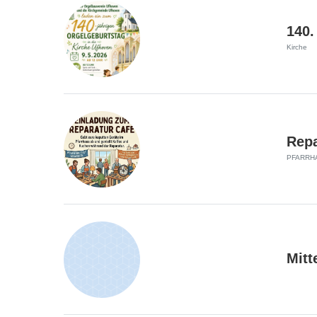
140.
Kirche
Repa
PFARRH
Mitt